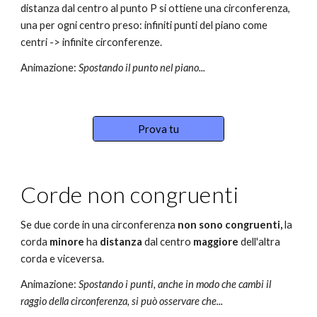
distanza dal centro al punto P si ottiene una circonferenza, 
una per ogni centro preso: infiniti punti del piano come 
centri -> infinite circonferenze.
Animazione: 
S
postando il punt
o nel piano
...
Prova tu
Corde non congruenti
Se due corde in una circonferenza 
non sono congruenti, 
la 
corda 
minore
 ha 
distanza
 dal centro 
maggiore
 dell'altra 
corda e viceversa.
Animazione: 
S
postando i punti, anche in modo c
he cambi il 
raggio della circonferenza, si può osservare che
...