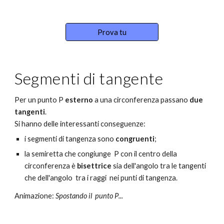
Prova tu
Segmenti di tangente
Per un punto P 
esterno
 a una circonferenza passano 
due 
tangenti
.
Si hanno delle interessanti conseguenze:
i segmenti di tangenza sono 
congruenti
;
la semiretta che congiunge  P con il centro della 
circonferenza è 
bisettrice
 sia dell'angolo tra le tangenti 
che dell'angolo  tra i raggi  nei punti di tangenza.
Animazione: 
S
postando il  punt
o P
...