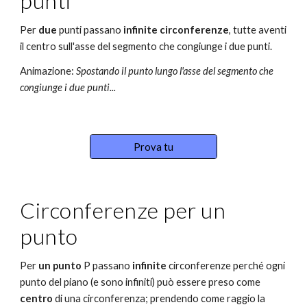
punti
Per 
due
 punti passano 
infinite circonferenze
, tutte aventi 
il centro sull'asse del segmento che congiunge i due punti.
Animazione: 
S
postando i
l
 punt
o lungo l'asse del segmento che 
congiunge i due punti
...
Prova tu
Circonferenze per un 
punto
Per 
un punto
 P passano 
infinite
 circonferenze perché ogni 
punto del piano (e sono infiniti) può essere preso come 
centro
 di una circonferenza; prendendo come raggio la 