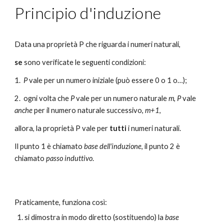
Principio d'induzione
Data una proprietà P che riguarda i numeri naturali,
se
 sono verificate le seguenti condizioni:
1.  
P
 vale per un numero iniziale (può essere 0 o 1 o…);
2.  ogni volta che 
P
 vale per un numero naturale 
m
, 
P
 vale 
anche
 per il numero naturale successivo, 
m+1
,
allora, la proprietà P vale per
 tutti
 i numeri naturali. 
Il punto 1 è chiamato 
base dell'induzione
, il punto 2 è 
chiamato 
passo induttivo
.
Praticamente, funziona così:
si dimostra in modo diretto (sostituendo) la 
base 